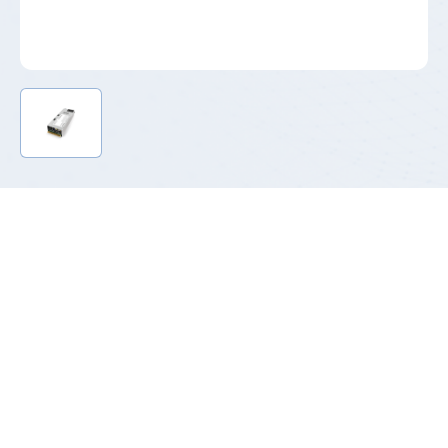
产品介绍
T185系列钛金CRPS功率段已覆盖800W-3200W，满足2023
年生效的欧盟强制性能效标准，能效可高达96.3%，是当
前高端CRPS市场的主力产品。支持标准PMBus 1.2，能让
信息管理员实时监控电源供应器的运作状况，提高数据中
心的稳定性。