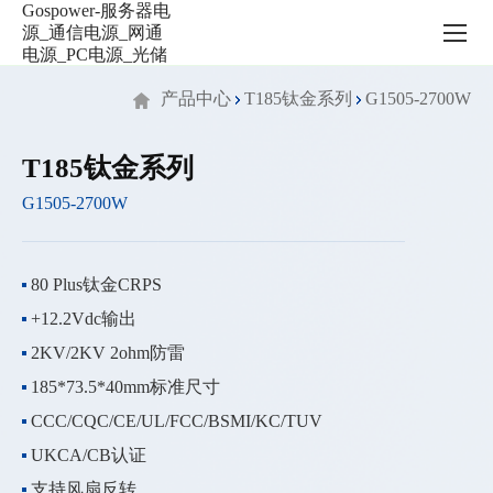
服
务
器
电
产品中心
T185钛金系列
G1505-2700W
源
_
通
T185钛金系列
信
G1505-2700W
电
源
_
网
80 Plus钛金CRPS
通
+12.2Vdc输出
电
源
2KV/2KV 2ohm防雷
_PC
185*73.5*40mm标准尺寸
电
CCC/CQC/CE/UL/FCC/BSMI/KC/TUV
源
_
UKCA/CB认证
光
支持风扇反转