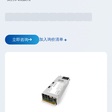
储
逆
变
器
_
工
商
储
加入询价清单
立即咨询
能-
-
高
斯
宝
电
气
Gospower