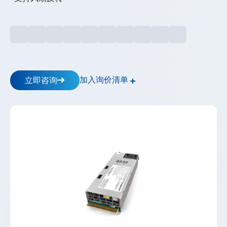
储
逆
变
器
_
工
商
储
加入询价清单
立即咨询
能-
-
高
斯
宝
电
气
Gospower