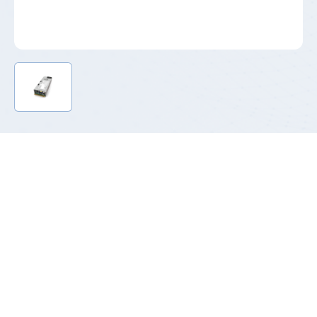
产品介绍
T185系列钛金CRPS功率段已覆盖800W-3200W，满足2023
年生效的欧盟强制性能效标准，能效可高达96.3%，是当
前高端CRPS市场的主力产品。支持标准PMBus 1.2，能让
信息管理员实时监控电源供应器的运作状况，提高数据中
心的稳定性。