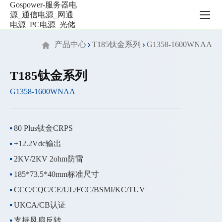
服
务
器
电
产品中心
T185钛金系列
G1358-1600WNAA
源
_
通
T185钛金系列
信
G1358-1600WNAA
电
源
_
网
80 Plus钛金CRPS
通
+12.2Vdc输出
电
源
2KV/2KV 2ohm防雷
_PC
185*73.5*40mm标准尺寸
电
CCC/CQC/CE/UL/FCC/BSMI/KC/TUV
源
_
UKCA/CB认证
光
支持风扇反转