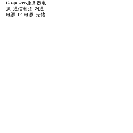
服
务
器
电
源
_
通
信
电
源
_
新能源产品
网
通
随其IDC硬件系统广泛部署到全球各地算力与通信中心 出
电
货量稳居全球前八。
源
_PC
电
源
_
光