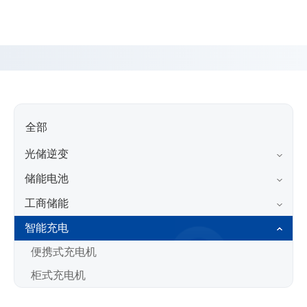
储
逆
变
器
_
工
商
储
能-
全部
-
高
光储逆变
斯
储能电池
宝
电
工商储能
气
Gospower
智能充电
便携式充电机
柜式充电机