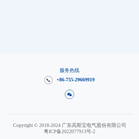
2026.07.30
202
告别电荒！高斯宝电气携硬核光储方案，闪耀肯尼
研
亚太阳能展
航
查看详情
查
服务热线
+86-755-29669919
Copyright © 2018-2024 广东高斯宝电气股份有限公司
粤ICP备2022077913号-2