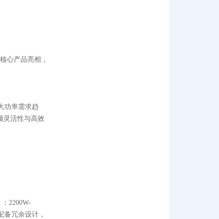
k三大核心产品亮相，
案的大功率需求趋
兼顾灵活性与高效
2200W-
能，配备冗余设计，