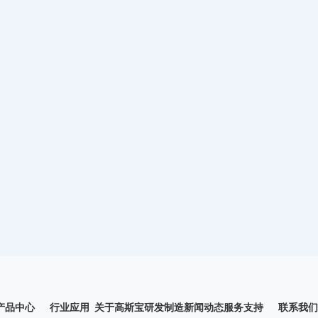
2026.05.15
研发布局再加速：高斯宝电气长沙研发中心正式启
航！
查看详情
产品中心
行业应用
关于高斯宝
研发制造
新闻动态
服务支持
联系我们