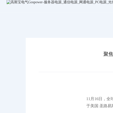
新
闻
动
态
聚焦
11月16日，
于美国 圣路易斯 7