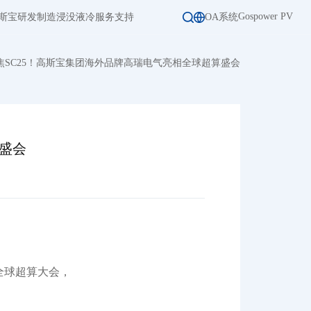
Gospower PV
斯宝
研发制造
浸没液冷
服务支持
OA系统
焦SC25！高斯宝集团海外品牌高瑞电气亮相全球超算盛会
算盛会
 全球超算大会，