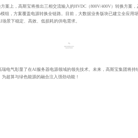
方案上，高斯宝将推出三相交流输入的HVDC（800V/400V）转换方案，及
BU)模组，方案覆盖电源转换全链路。目前，大数据业务版块已建立全应用
AI场景下稳定、高效、低损耗的供电需求。
高瑞电气彰显了在AI服务器电源领域的领先技术。未来，高斯宝集团将持
，为超算与绿色能源的融合注入强劲动能！