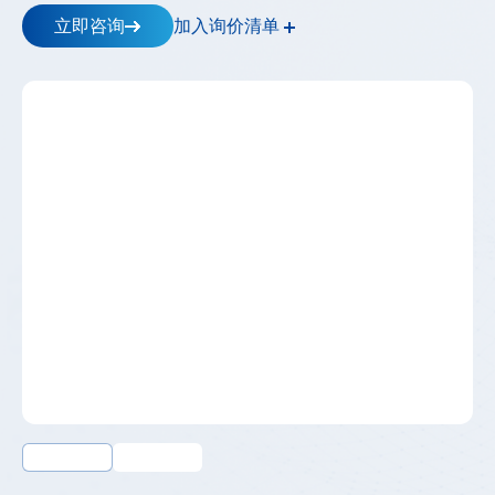
储
加入询价清单
逆
立即咨询
变
器
_
工
商
储
能-
-
高
斯
宝
电
气
Gospower