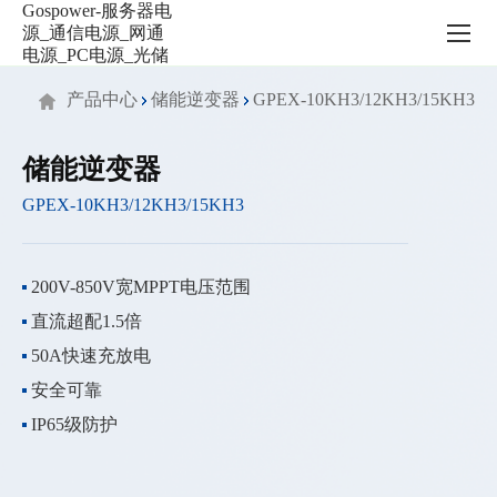
服
务
器
电
产品中心
储能逆变器
GPEX-10KH3/12KH3/15KH3
源
_
通
储能逆变器
信
GPEX-10KH3/12KH3/15KH3
电
源
_
网
200V-850V宽MPPT电压范围
通
直流超配1.5倍
电
源
50A快速充放电
_PC
安全可靠
电
IP65级防护
源
_
光