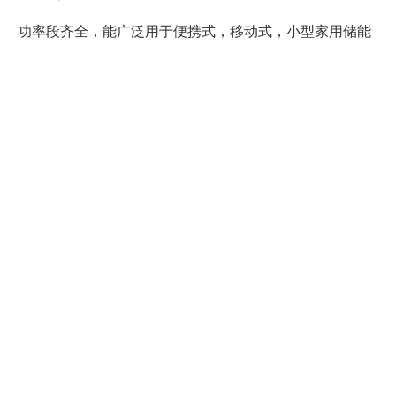
功率段齐全，能广泛用于便携式，移动式，小型家用储能
小体积，安装方便
转换效率高，启动快