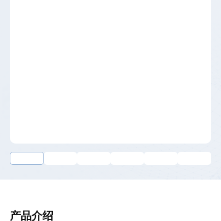
储
逆
变
器
_
工
商
储
能-
-
高
斯
宝
电
气
Gospower
产品介绍