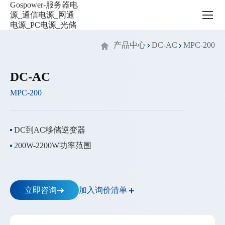
服
务
器
电
产品中心
DC-AC
MPC-200
源
_
通
DC-AC
信
MPC-200
电
源
_
网
DC到AC移储逆变器
通
200W-2200W功率范围
电
源
_PC
电
加入询价清单
立即咨询
源
_
光