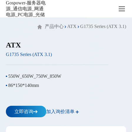
服
务
器
电
产品中心
ATX
G1735 Series (ATX 3.1)
源
_
通
ATX
信
G1735 Series (ATX 3.1)
电
源
_
网
550W_650W_750W_850W
通
86*150*140mm
电
源
_PC
电
加入询价清单
立即咨询
源
_
光