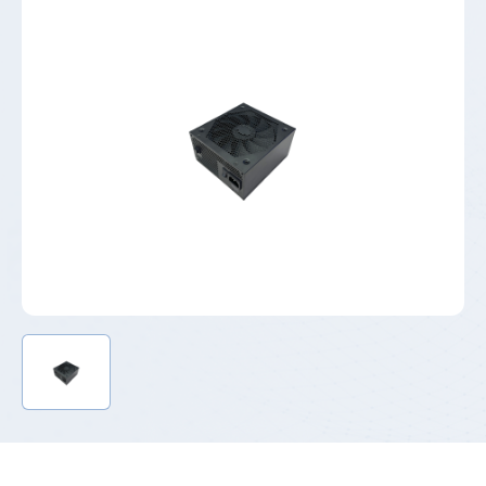
储
逆
变
器
_
工
商
储
能-
-
高
斯
宝
电
气
Gospower