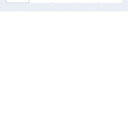
产品介绍
AC-DC系列，定制尺寸，有效满足客户定制需求。高寿
命，高可靠性，宽温度工作范围，主要应用于POE交换机
行业。
应用于交换机（可根据交换机功率适配）