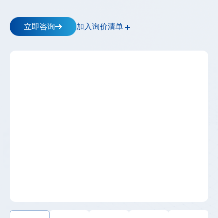
储
逆
变
加入询价清单
立即咨询
器
_
工
商
储
能-
-
高
斯
宝
电
气
Gospower