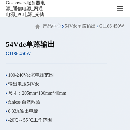
服
务
器
电
产品中心
54Vdc单路输出
G1186 450W
源
_
通
54Vdc单路输出
信
G1186 450W
电
源
_
网
100-240Vac宽电压范围
通
输出电压54Vdc
电
源
尺寸：205mm*130mm*40mm
_PC
fanless 自然散热
电
8.33A输出电流
源
_
-20℃～55 ℃工作范围
光