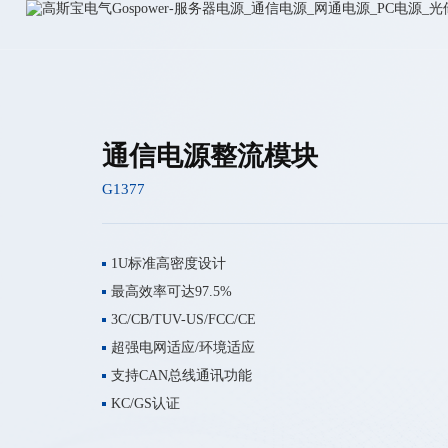
服
务
器
电
源
_
通
信
通信电源整流模块
电
源
_
G1377
网
通
电
源
1U标准高密度设计
_PC
电
最高效率可达97.5%
源
3C/CB/TUV-US/FCC/CE
_
光
超强电网适应/环境适应
储
支持CAN总线通讯功能
逆
变
KC/GS认证
器
_