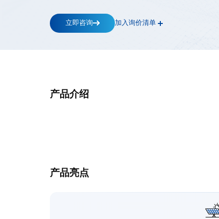
工
商
储
立即咨询
加入询价清单
能-
-
高
斯
宝
电
气
Gospower
产品介绍
产品亮点