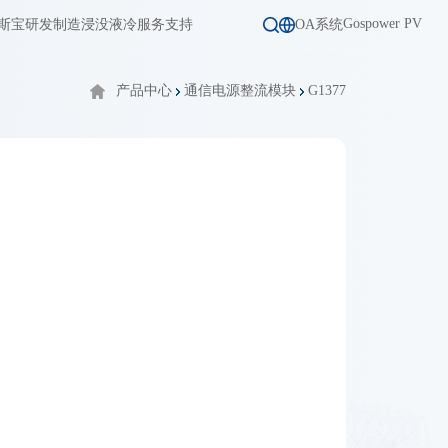
Gospower PV
斯宝
研发制造
浸没液冷
服务支持
OA系统
产品中心
通信电源整流模块
G1377