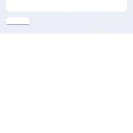
产品介绍
PCFC系列是联合国内多家器件原厂，耗时两年共同技术攻
关、研发并量产的一款全国产化数字电源。在多方配合
下，该电源在寿命、可靠性、发热等关键参数均达到国外
器件同等水平，同比更具成本优势，全国产化的特性也使
该系列产品获得于一些特殊行业的准入门槛。