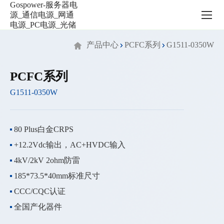
服
务
器
电
产品中心
PCFC系列
G1511-0350W
源
_
通
PCFC系列
信
G1511-0350W
电
源
_
网
80 Plus白金CRPS
通
+12.2Vdc输出，AC+HVDC输入
电
源
4kV/2kV 2ohm防雷
_PC
185*73.5*40mm标准尺寸
电
CCC/CQC认证
源
_
全国产化器件
光