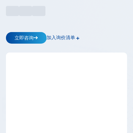
储
逆
变
器
_
工
加入询价清单
立即咨询
商
储
能-
-
高
斯
宝
电
气
Gospower