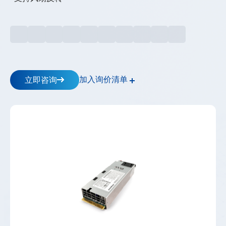
储
逆
变
器
_
工
商
储
加入询价清单
立即咨询
能-
-
高
斯
宝
电
气
Gospower