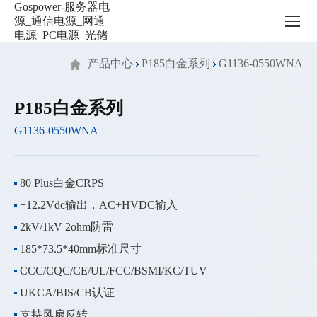
服
务
器
电
产品中心
P185白金系列
G1136-0550WNA
源
_
通
P185白金系列
信
G1136-0550WNA
电
源
_
网
80 Plus白金CRPS
通
+12.2Vdc输出，AC+HVDC输入
电
源
2kV/1kV 2ohm防雷
_PC
185*73.5*40mm标准尺寸
电
CCC/CQC/CE/UL/FCC/BSMI/KC/TUV
源
_
UKCA/BIS/CB认证
光
支持风扇反转