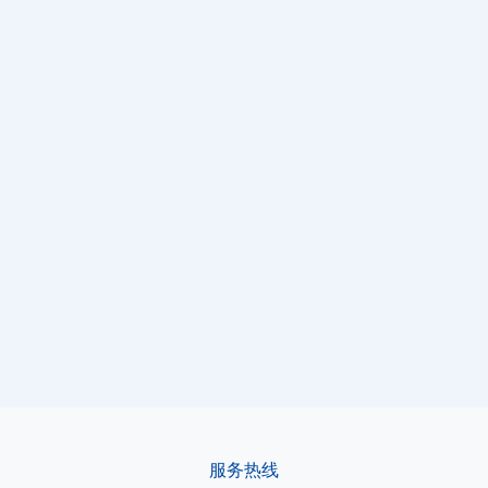
2026.07.30
202
告别电荒！高斯宝电气携硬核光储方案，闪耀肯尼
研
亚太阳能展
航
查看详情
查
服务热线