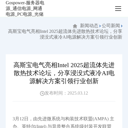
高
斯
宝
电
新闻动态
公司新闻
气
高斯宝电气亮相Intel 2025超流体先进散热技术论坛，分享
喜
浸没式液冷AI电源解决方案引领行业创新
获“宝
安
区
实
高斯宝电气亮相Intel 2025超流体先进
体
经
散热技术论坛，分享浸没式液冷AI电
济
源解决方案引领行业创新
创
新
发布时间：2025.03.12
标
杆
企
业”称
3月12日，由先进微系统与构装技术联盟(AMPA) 主
号
办、英特尔(Intel) 与异质整合系统级封装开发联盟