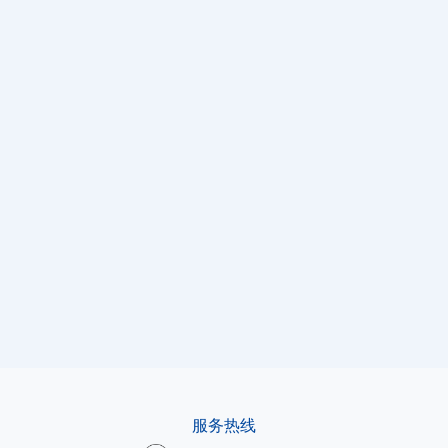
2026.07.30
202
告别电荒！高斯宝电气携硬核光储方案，闪耀肯尼
研
亚太阳能展
航
查看详情
查
服务热线